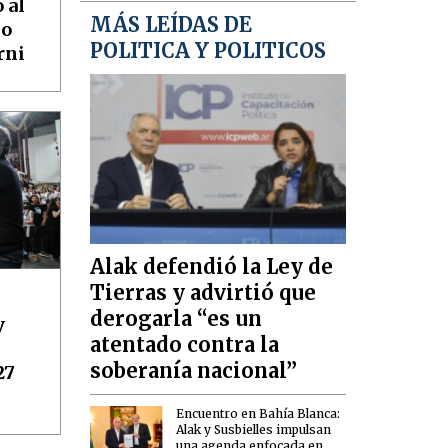
 al
MÁS LEÍDAS DE
mo
POLITICA Y POLITICOS
rni
Alak defendió la Ley de
Tierras y advirtió que
derogarla “es un
y
atentado contra la
soberanía nacional”
27
Encuentro en Bahía Blanca:
Alak y Susbielles impulsan
una agenda enfocada en