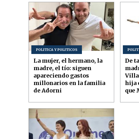
POLITICA Y POLITICOS
POLIT
La mujer, el hermano, la
De ta
madre, el tío: siguen
madr
apareciendo gastos
Vill
millonarios en la familia
hija
de Adorni
que M