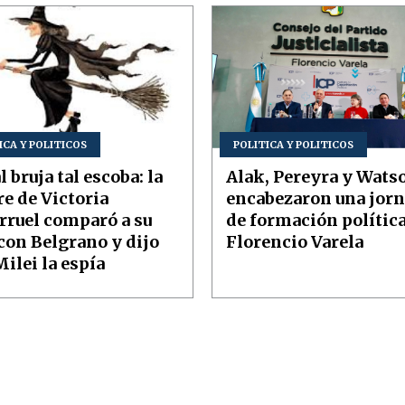
ICA Y POLITICOS
POLITICA Y POLITICOS
l bruja tal escoba: la
Alak, Pereyra y Wats
e de Victoria
encabezaron una jor
arruel comparó a su
de formación polític
 con Belgrano y dijo
Florencio Varela
ilei la espía