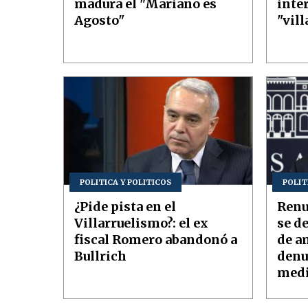
madura el "Mariano es
inte
Agosto"
"vill
POLITICA Y POLITICOS
POLIT
¿Pide pista en el
Renu
Villarruelismo?: el ex
se d
fiscal Romero abandonó a
de a
Bullrich
denu
medi