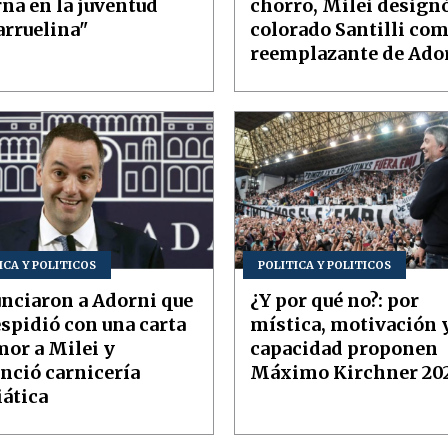
rna en la juventud
chorro, Milei designó
arruelina"
colorado Santilli co
reemplazante de Ado
ICA Y POLITICOS
POLITICA Y POLITICOS
nciaron a Adorni que
¿Y por qué no?: por
espidió con una carta
mística, motivación 
mor a Milei y
capacidad proponen
nció carnicería
Máximo Kirchner 20
ática