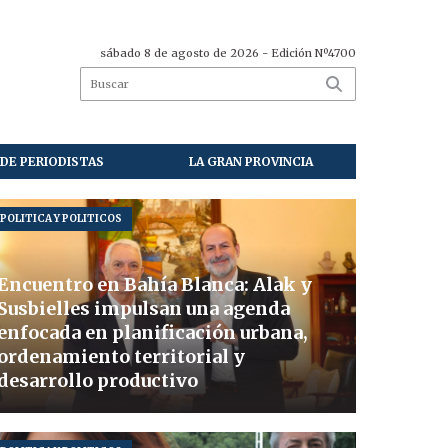
sábado 8 de agosto de 2026
- Edición Nº4700
DE PERIODISTAS
LA GRAN PROVINCIA
POLITICA Y POLITICOS
Encuentro en Bahía Blanca: Alak y
Susbielles impulsan una agenda
enfocada en planificación urbana,
ordenamiento territorial y
desarrollo productivo