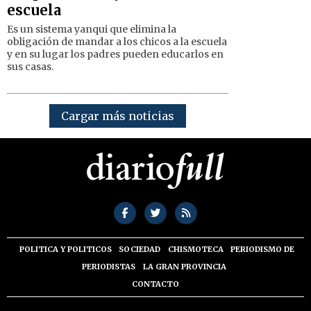
escuela
Es un sistema yanqui que elimina la
obligación de mandar a los chicos a la escuela
y en su lugar los padres pueden educarlos en
sus casas.
Cargar más noticias
POLITICA Y POLITICOS
SOCIEDAD
CHISMOTECA
PERIODISMO DE
PERIODISTAS
LA GRAN PROVINCIA
CONTACTO